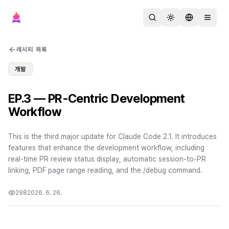
검색
테마 변경
언어 변경
메뉴 열
레시피 목록
개발
EP.3 — PR-Centric Development
Workflow
This is the third major update for Claude Code 2.1. It introduces
features that enhance the development workflow, including
real-time PR review status display, automatic session-to-PR
linking, PDF page range reading, and the /debug command.
298
2026. 6. 26.