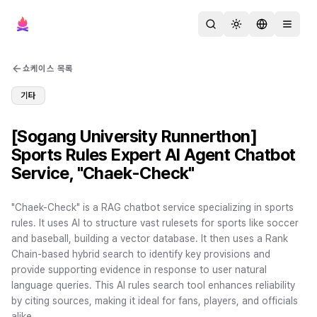
검색
테마 변경
언어 변경
메뉴 열
쇼케이스 목록
기타
[Sogang University Runnerthon]
Sports Rules Expert AI Agent Chatbot
Service, "Chaek-Check"
"Chaek-Check" is a RAG chatbot service specializing in sports
rules. It uses AI to structure vast rulesets for sports like soccer
and baseball, building a vector database. It then uses a Rank
Chain-based hybrid search to identify key provisions and
provide supporting evidence in response to user natural
language queries. This AI rules search tool enhances reliability
by citing sources, making it ideal for fans, players, and officials
alike.