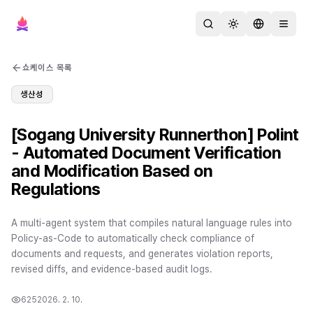
검색
테마 변경
언어 변경
메뉴 열
쇼케이스 목록
생산성
[Sogang University Runnerthon] Polint
- Automated Document Verification
and Modification Based on
Regulations
A multi-agent system that compiles natural language rules into
Policy-as-Code to automatically check compliance of
documents and requests, and generates violation reports,
revised diffs, and evidence-based audit logs.
625
2026. 2. 10.