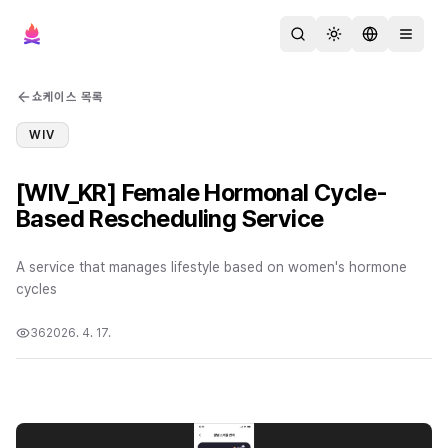
검색
테마 변경
언어 변경
메뉴 열
쇼케이스 목록
WIV
[WIV_KR] Female Hormonal Cycle-
Based Rescheduling Service
A service that manages lifestyle based on women's hormone
cycles
36
2026. 4. 17.