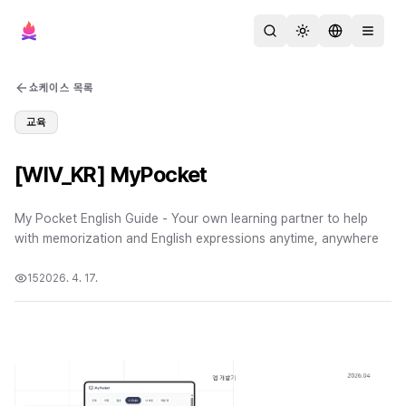
검색
테마 변경
언어 변경
메뉴 열
쇼케이스 목록
교육
[WIV_KR] MyPocket
My Pocket English Guide - Your own learning partner to help
with memorization and English expressions anytime, anywhere
15
2026. 4. 17.