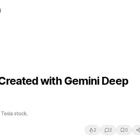
티
Created with Gemini Deep
 Tesla stock.
2
2
0