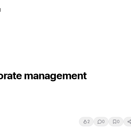
티
porate management
2
0
0