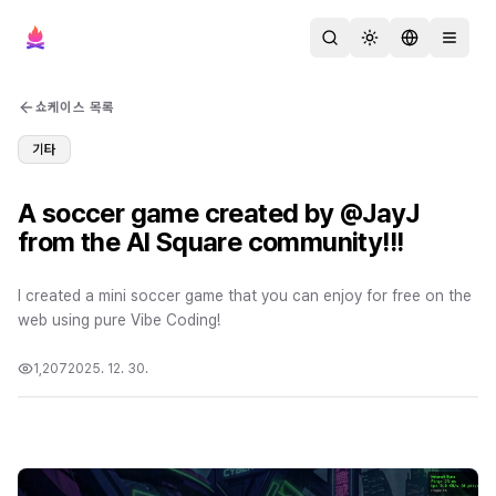
검색
테마 변경
언어 변경
메뉴 열
쇼케이스 목록
기타
A soccer game created by @JayJ
from the AI Square community!!!
I created a mini soccer game that you can enjoy for free on the
web using pure Vibe Coding!
1,207
2025. 12. 30.