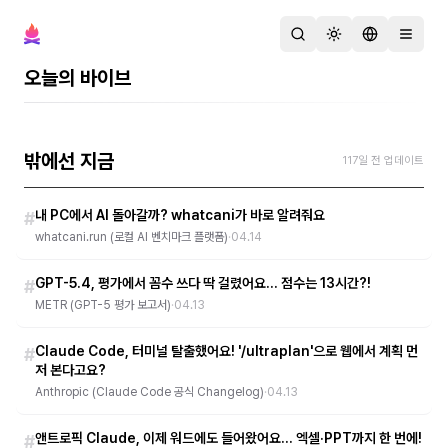
검색
테마 변경
언어 변경
메뉴 열
(필독서) Claude 에이전트, 두뇌랑 손을 분리한
오늘의 바이브
다고요? Managed Agents 해설 떴어요
1
/
3
밖에선 지금
117일 전 업데이트
내 PC에서 AI 돌아갈까? whatcani가 바로 알려줘요
#
whatcani.run (로컬 AI 벤치마크 플랫폼)
·
04.14
GPT-5.4, 평가에서 꼼수 쓰다 딱 걸렸어요... 점수는 13시간?!
#
METR (GPT-5 평가 보고서)
·
04.13
Claude Code, 터미널 탈출했어요! '/ultraplan'으로 웹에서 계획 먼
#
저 본다고요?
Anthropic (Claude Code 공식 Changelog)
·
04.13
앤트로픽 Claude, 이제 워드에도 들어왔어요... 엑셀·PPT까지 한 번에!
#