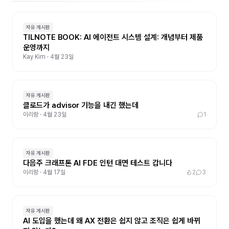
복
엔
딩
지
마
니
스
자유 게시판
어
TILNOTE BOOK: AI 에이전트 시스템 설계: 개념부터 제품
터
링
운영까지
가
이
Kay Kim
·
4월 23일
드!
자유 게시판
클로드가 advisor 기능을 내긴 했는데
이리랑
·
4월 23일
1
자유 게시판
다음주 크래프톤 AI FDE 인턴 대면 테스트 갑니다
이리랑
·
4월 17일
2
3
자유 게시판
AI 도입을 했는데 왜 AX 전환은 쉽지 않고 조직은 쉽게 바뀌