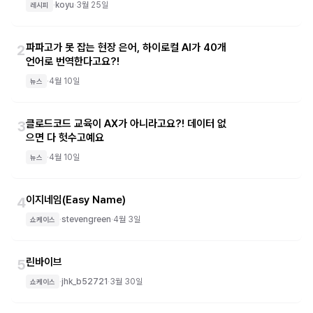
·
koyu
·
3월 25일
레시피
파파고가 못 잡는 현장 은어, 하이로컬 AI가 40개
2
언어로 번역한다고요?!
·
4월 10일
뉴스
클로드코드 교육이 AX가 아니라고요?! 데이터 없
3
으면 다 헛수고예요
·
4월 10일
뉴스
이지네임(Easy Name)
4
·
stevengreen
·
4월 3일
쇼케이스
린바이브
5
·
jhk_b52721
·
3월 30일
쇼케이스