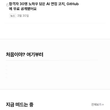
합격자 30명 노하우 담은 AI 면접 코치, GitHub
6
에 무료 공개됐어요
·
3월 30일
뉴스
처음이야? 여기부터
바
Claude
이
Claude
Code
브
학
Code
릴
코
5
개
생
+
시리즈 설명
리
더
의
38
들
시리즈 설명
bkit
스
4
레
개의
개
를
바이브 코더를 위한 컨텍스트 엔지니어링 시리즈 입니다!
시리즈 설명
을
초
의
시
1
레시
개
노
Changelog만 봐서는 모릅니다. 실제로 써보고 체감한 Claude
위
시리즈 설명
위
레
피
의
피
보
코딩 경험 제로에서 나만의 웹앱 배포까지. Claude Code의 기본
트
시작하기
한
Code 2.1의 핵심 변경사항을 풀어드립니다
시
레
한
여러분!! 학생들을 위한 바이브코딩 마스터 가이드 입니다! 물론 초
자
해
기능부터 bkit이 업그레이드한 PDCA, 27개 스킬, 16개 AI 에이
컨
피
시
바
완
보자분들도 좋아하실거에요!
부
시작하기
텍
전트, CTO 팀까지 하나씩 직접 만들며 배웁니다
피
이
전
스
지금 떠드는 중
브
전체보기
시작하기
정
시작하기
트
코