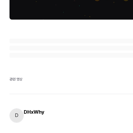
관련 영상
DHxWhy
D