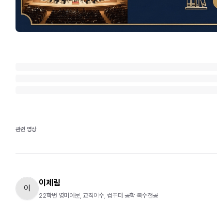
관련 영상
이제림
이
22학번 영미어문, 교직이수, 컴퓨터 공학 복수전공