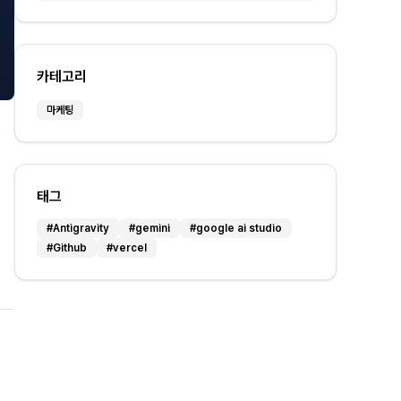
카테고리
마케팅
태그
#
Antigravity
#
gemini
#
google ai studio
#
Github
#
vercel