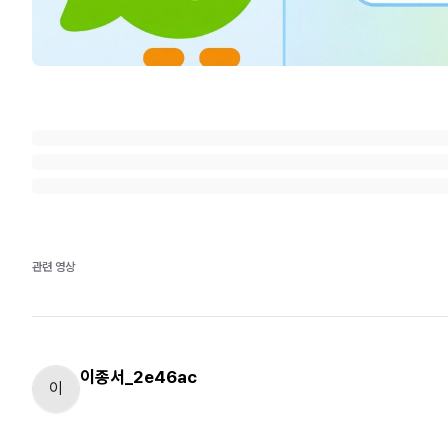
관련 영상
이종서_2e46ac
이