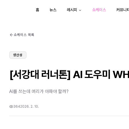
홈
뉴스
레시피
쇼케이스
커뮤니
쇼케이스 목록
생산성
[서강대 러너톤] AI 도우미 WH
AI를 쓰는데 머리가 아파야 할까?
364
2026. 2. 10.