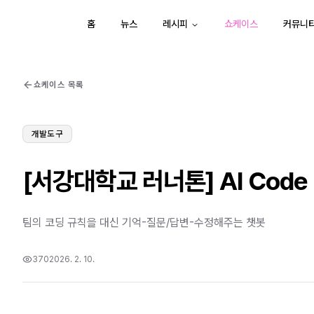
홈
뉴스
레시피
쇼케이스
커뮤니
쇼케이스 목록
개발도구
[서강대학교 러너톤] AI Code R
팀의 코딩 규칙을 대신 기억-질문/답변-수정해주는 챗봇
370
2026. 2. 10.