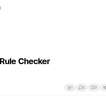
티
ule Checker
1
0
0